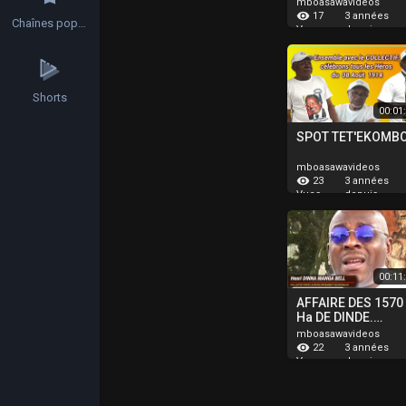
mboasawavideos
17
3 années
Chaînes populaires
depuis
Vues
Shorts
00:01
SPOT TET'EKOMB
mboasawavideos
23
3 années
depuis
Vues
00:11
AFFAIRE DES 1570
Ha DE DINDE.
MESSAGE DE HENR
mboasawavideos
DINNA, MEMBRE D
22
3 années
COLLECTIF
depuis
Vues