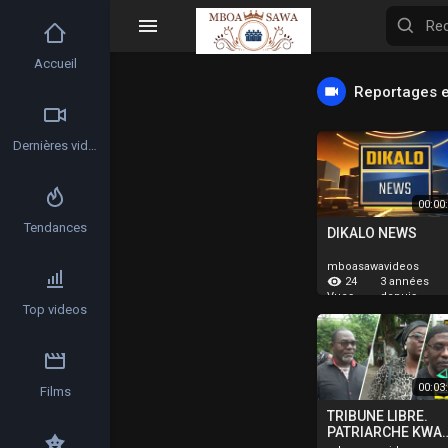
Accueil
Reportages e
Dernières vidéos
00:00
Tendances
DIKALO NEWS
mboasawavideos
24
3 années
depuis
Vues
Top videos
00:03
Films
TRIBUNE LIBRE.
PATRIARCHE KWA
MOUTOME