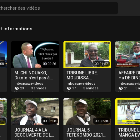
t informations
:08
00:02:26
00:01:57
M. CHI NOUAKO,
TRIBUNE LIBRE.
AFFAIRE D
Dikolo n'est pas à
MOUDISSA
Ha DE DIN
vendre
DIKOUME BELL
MESSAGE 
mboasawavideos
mboasawavideos
mboasawavi
PATRICK
MANGA M
23
17
21
3 années
3 années
3 
PATRICK E
depuis
depuis
de
Vues
Vues
Vues
ESSEBOU
FREDERIC
:11
00:03:58
00:06:38
JOURNAL 4 A LA
JOURNAL 5
TRIBUNE L
DECOUVERTE DE LA
TETEKOMBO 2021
MANGA E
TERRE PROMISE
COMMEMORATION