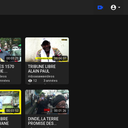
00:03:21
00:04:07
ES 1570
TRIBUNE LIBRE
DE.
ALAIN PAUL
DE
deos
mboasawavideos
ANGA
12
années
3 années
T
puis
depuis
Vues
 MANGA
00:03:52
00:01:26
IBRE
DINDE, LA TERRE
WANE
PROMISE DES
BONANJO