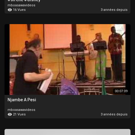
mboasawavideos
16 Vues
3 années depuis
00:07:09
Njambe A Pesi
mboasawavideos
21 Vues
3 années depuis