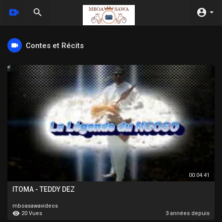
Contes et Récits
00:04:41
ITOMA - TEDDY DEZ
mboasawavideos
20 Vues
3 années depuis