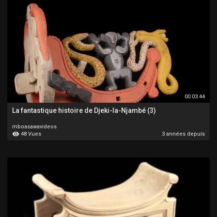
00:03:44
La fantastique histoire de Djeki-la-Njambé (3)
mboasawavideos
48 Vues
3 années depuis