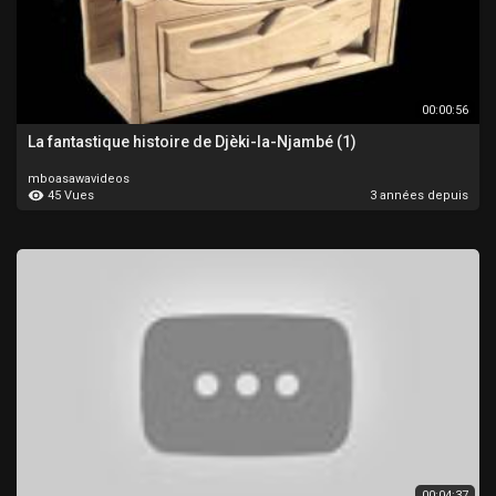
00:00:56
La fantastique histoire de Djèki-la-Njambé (1)
mboasawavideos
45 Vues
3 années depuis
00:04:37