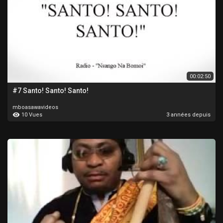
00:02:50
#7 Santo! Santo! Santo!
mboasawavideos
10 Vues
3 années depuis