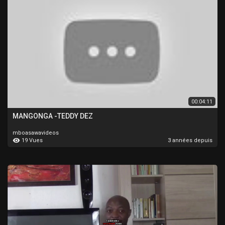
00:04:11
MANGONGA -TEDDY DEZ
mboasawavideos
19 Vues
3 années depuis