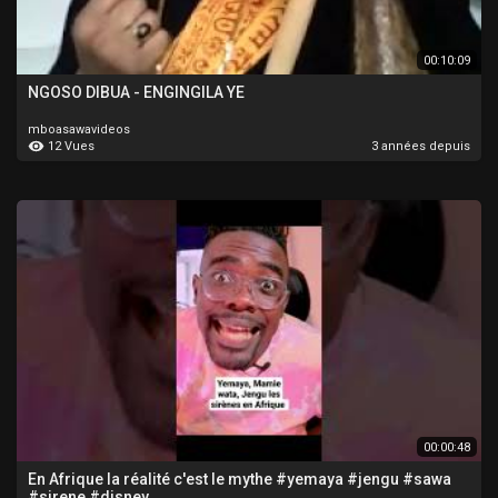
00:10:09
NGOSO DIBUA - ENGINGILA YE
mboasawavideos
12 Vues
3 années depuis
00:00:48
En Afrique la réalité c'est le mythe #yemaya #jengu #sawa
#sirene #disney