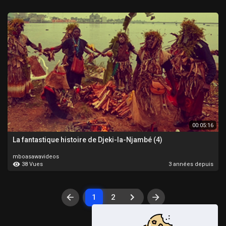
00:05:16
La fantastique histoire de Djeki-la-Njambé (4)
mboasawavideos
38 Vues
3 années depuis
1
2