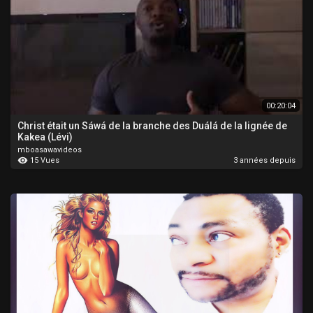
00:20:04
Christ était un Sáwá de la branche des Duálá de la lignée de
Kakea (Lévi)
mboasawavideos
15 Vues
3 années depuis