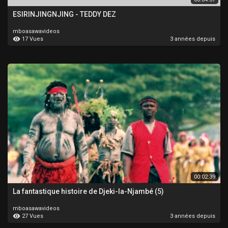
ESIRINJINGNJING - TEDDY DEZ
mboasawavideos
17 Vues
3 années depuis
00:02:39
La fantastique histoire de Djeki-la-Njambé (5)
mboasawavideos
27 Vues
3 années depuis