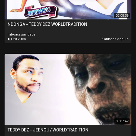
00:05:39
NDONGA - TEDDY DEZ WORLDTRADITION
mboasawavideos
20 Vues
3 années depuis
00:07:42
TEDDY DEZ - JEENGU / WORLDTRADITION