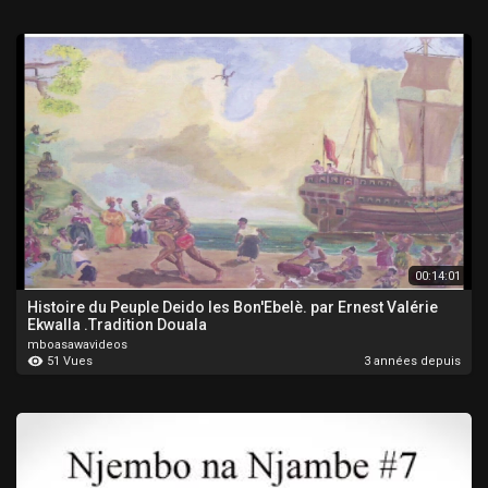
00:14:01
Histoire du Peuple Deido les Bon'Ebelè. par Ernest Valérie
Ekwalla .Tradition Douala
mboasawavideos
51 Vues
3 années depuis