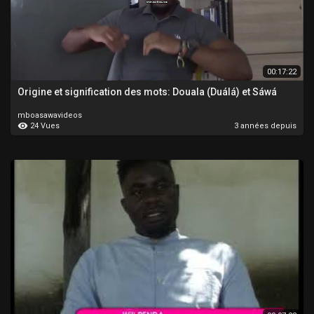
00:17:22
Origine et signification des mots: Douala (Duálá) et Sáwá
mboasawavideos
24 Vues
3 années depuis