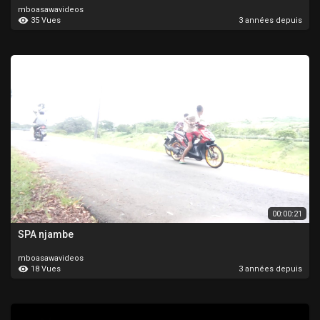
mboasawavideos
35 Vues
3 années depuis
00:00:21
SPA njambe
mboasawavideos
18 Vues
3 années depuis