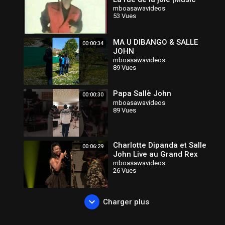
Video, HQ Audio]
mboasawavideos
53 Vues
MA U DIBANGO & SALLE
00:00:34
JOHN
mboasawavideos
89 Vues
Papa Sallè John
00:00:30
mboasawavideos
89 Vues
Charlotte Dipanda et Salle
00:06:29
John Live au Grand Rex
Paris
mboasawavideos
26 Vues
Charger plus