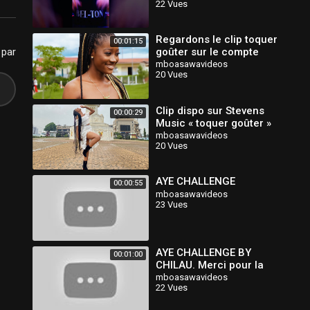
22 Vues
Regardons le clip toquer
00:01:15
 par
goûter sur le compte
Stevens Music
mboasawavideos
20 Vues
Clip dispo sur Stevens
00:00:29
Music « toquer goûter »
seppo
mboasawavideos
20 Vues
AYE CHALLENGE
00:00:55
mboasawavideos
23 Vues
AYE CHALLENGE BY
00:01:00
CHILAU. Merci pour la
force
mboasawavideos
22 Vues