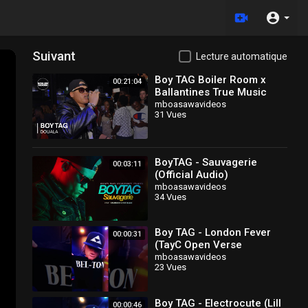
Suivant
Lecture automatique
Boy TAG Boiler Room x
00:21:04
Ballantines True Music
Cameroon Live Set
mboasawavideos
31 Vues
BoyTAG - Sauvagerie
00:03:11
(Official Audio)
mboasawavideos
34 Vues
Boy TAG - London Fever
00:00:31
(TayC Open Verse
Challenge) #rap #viral
mboasawavideos
23 Vues
#trending #boytag
#drillmusic #fyp
Boy TAG - Electrocute (Lill
00:00:46