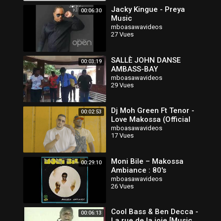
Jacky Kingue - Preya
00:06:30
Music
mboasawavideos
27 Vues
SALLÈ JOHN DANSE
00:03:19
AMBASS-BAY
mboasawavideos
29 Vues
Dj Moh Green Ft Tenor -
00:02:53
Love Makossa (Official
Music Video)
mboasawavideos
17 Vues
Moni Bile – Makossa
00:29:10
Ambiance : 80's
CAMEROONIAN Folk Latin
mboasawavideos
26 Vues
Pop African Music ALBUM
LP Songs 🇨🇲
Cool Bass & Ben Decca -
00:06:13
La rue de la joie [Music