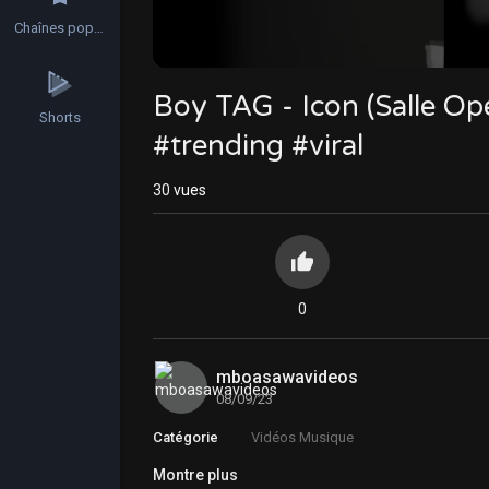
Chaînes populaires
Boy TAG - Icon (Salle O
Shorts
#trending #viral
30
vues
0
mboasawavideos
08/09/23
Catégorie
Vidéos Musique
Montre plus