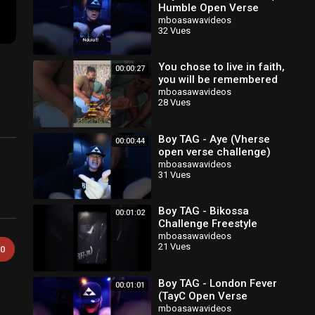
Humble Open Verse
Challenge)
mboasawavideos
32 Vues
You chose to live in faith,
00:00:27
you will be remembered
Cabrel!. #rap #boytag
mboasawavideos
28 Vues
#cabrelnanjip #tagteam
Boy TAG - Aye (Vherse
00:00:44
open verse challenge)
#viral #boytag #rap
mboasawavideos
31 Vues
#afrobeat #viral #trending
Boy TAG - Bikossa
00:01:02
Challenge Freestyle
(PhillBill Cover)
mboasawavideos
21 Vues
0
Boy TAG - London Fever
00:01:01
(TayC Open Verse
Challenge)
mboasawavideos