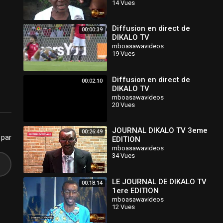
14 Vues
Diffusion en direct de
00:00:39
DIKALO TV
mboasawavideos
19 Vues
Diffusion en direct de
00:02:10
DIKALO TV
mboasawavideos
20 Vues
JOURNAL DIKALO TV 3eme
00:26:49
 par
EDITION
mboasawavideos
34 Vues
LE JOURNAL DE DIKALO TV
00:18:14
1ere EDITION
mboasawavideos
12 Vues