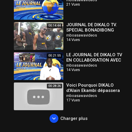
21 Vues
JOURNAL DE DIKALO TV.
00:14:44
SPECIAL BONADIBONG
(AFFAIRE DE L'EX
mboasawavideos
14 Vues
REGIFERCAM)
LE JOURNAL DE DIKALO TV
00:21:55
EN COLLABORATION AVEC
PENA MUNDI
mboasawavideos
14 Vues
Voici Pourquoi DIKALO
00:28:26
d'Alain Ekambi dépassera
Facebook !!!
mboasawavideos
17 Vues
Charger plus