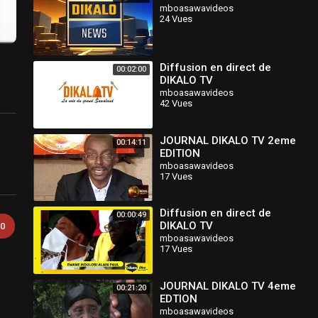
mboasawavideos
24 Vues
Diffusion en direct de
00:02:00
DIKALO TV
mboasawavideos
42 Vues
JOURNAL DIKALO TV 2eme
00:14:11
EDITION
mboasawavideos
17 Vues
Diffusion en direct de
00:00:49
DIKALO TV
0
mboasawavideos
17 Vues
JOURNAL DIKALO TV 4eme
00:21:20
EDTION
mboasawavideos