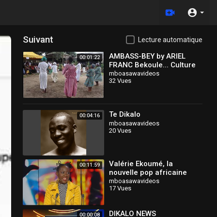
Suivant
Lecture automatique
AMBASS-BEY by ARIEL
00:01:22
FRANC Bekoule... Culture
#africaine &
mboasawavideos
32 Vues
#camerounaise !!!!
Te Dikalo
00:04:16
mboasawavideos
20 Vues
Valérie Ekoumé, la
00:11:59
nouvelle pop africaine
mboasawavideos
17 Vues
DIKALO NEWS
00:00:08