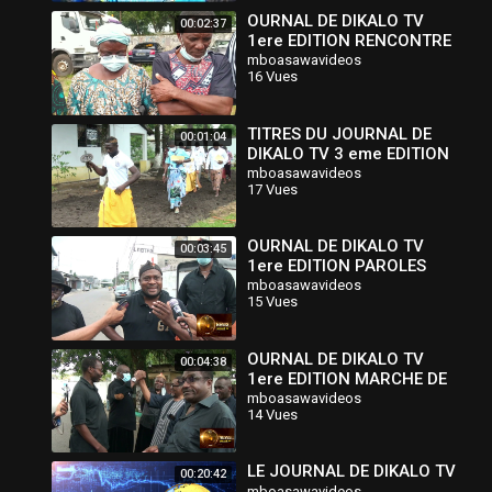
OURNAL DE DIKALO TV
00:02:37
1ere EDITION RENCONTRE
ENTRE LE CHEF ET LA
mboasawavideos
16 Vues
DELEGATION DU COLLECTIF
TITRES DU JOURNAL DE
00:01:04
DIKALO TV 3 eme EDITION
mboasawavideos
17 Vues
OURNAL DE DIKALO TV
00:03:45
1ere EDITION PAROLES
AUX ENFANTS SAWAS
mboasawavideos
15 Vues
OURNAL DE DIKALO TV
00:04:38
1ere EDITION MARCHE DE
SOUTIEN A VALERE EPEE
mboasawavideos
14 Vues
LE JOURNAL DE DIKALO TV
00:20:42
mboasawavideos