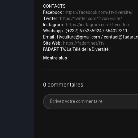
CONTACTS
Facebook :
https://facebook.com/ftvdiversite/
Twitter :
https://twitter.com/ftvdiversite/
Instagram :
https://instagram.com/ftvculture
Whatsapp : (+237) 675255924 / 664027311
Email : ftvculture@gmail.com / contact@fadart.
Site Web :
https://fadart.net/ftv
FADART TV, La Télé de la Diversité !
Catégorie
Reportages et informations
Montre plus
0 commentaires