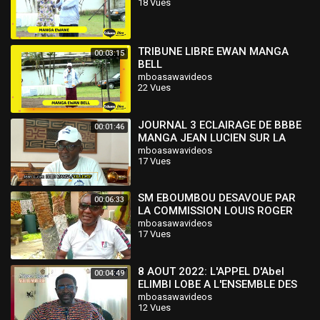
18 Vues
TRIBUNE LIBRE EWAN MANGA
00:03:15
BELL
mboasawavideos
22 Vues
JOURNAL 3 ECLAIRAGE DE BBBE
00:01:46
MANGA JEAN LUCIEN SUR LA
LETTRE DU MINDCAF
mboasawavideos
17 Vues
SM EBOUMBOU DESAVOUE PAR
00:06:33
LA COMMISSION LOUIS ROGER
MANGA
mboasawavideos
17 Vues
8 AOUT 2022: L'APPEL D'Abel
00:04:49
ELIMBI LOBE A L'ENSEMBLE DES
CAMEROUNAIS.
mboasawavideos
12 Vues