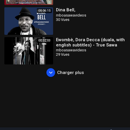
Dina Bell,
00:06:15
mboasawavideos
30 Vues
Ewombè, Dora Decca (duala, with
00:02:03
english subtitles) - True Sawa
Stories, Ep00.
mboasawavideos
29 Vues
Charger plus