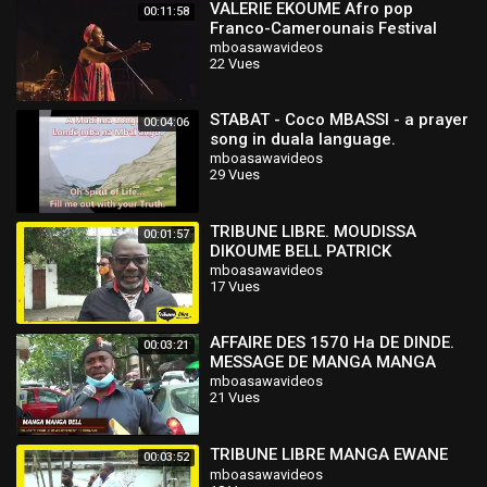
VALERIE EKOUME Afro pop
00:11:58
Franco-Camerounais Festival
INGENIEUSE AFRIQUE 2018 - Foix,
mboasawavideos
22 Vues
Ariège France.
STABAT - Coco MBASSI - a prayer
00:04:06
song in duala language.
mboasawavideos
29 Vues
TRIBUNE LIBRE. MOUDISSA
00:01:57
DIKOUME BELL PATRICK
mboasawavideos
17 Vues
AFFAIRE DES 1570 Ha DE DINDE.
00:03:21
MESSAGE DE MANGA MANGA
PATRICK ET ESSEBOU MANGA
mboasawavideos
21 Vues
FREDERIC
TRIBUNE LIBRE MANGA EWANE
00:03:52
mboasawavideos