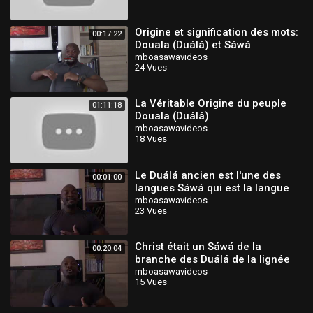
Origine et signification des mots:
00:17:22
Douala (Duálá) et Sáwá
mboasawavideos
24 Vues
La Véritable Origine du peuple
01:11:18
Douala (Duálá)
mboasawavideos
18 Vues
Le Duálá ancien est l'une des
00:01:00
langues Sáwá qui est la langue
originelle
mboasawavideos
23 Vues
Christ était un Sáwá de la
00:20:04
branche des Duálá de la lignée
de Kakea (Lévi)
mboasawavideos
15 Vues