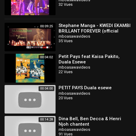
32 Vues
Stephane Manga - KWEDI EKAMBI
00:09:25
BRILLANT FOREVER (official
video) directed by GEORGES
mboasawavideos
35 Vues
MBIAGAM
Petit Pays feat Kaisa Pakito,
00:04:02
Duala Esewe
mboasawavideos
22 Vues
PETIT PAYS Duala esewe
00:04:00
mboasawavideos
20 Vues
Dina Bell, Ben Decca & Henri
00:14:28
Njoh chantent
mboasawavideos
91 Vues