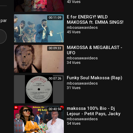
43 Vues
#soukous
E for ENERGY! WILD
00:11:09
 par
MAKOSSA ft. EMMA SINGS!
Must Watch!! Koko Bass /
mboasawavideos
45 Vues
Band Cam
@PastorJerryEze
MAKOSSA & MEGABLAST -
00:09:33
UFO
mboasawavideos
34 Vues
Funky Soul Makossa (Rap)
00:07:26
mboasawavideos
31 Vues
makossa 100% Bio - Dj
00:40:56
Lejour - Petit Pays, Jacky
Kingue, Dora Decca,
mboasawavideos
54 Vues
Longue Longue, Sergeo
Polo etc.