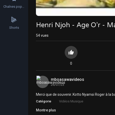
Chaînes populaires
Henri Njoh - Age O'r - 
Shorts
54
vues
0
mboasawavideos
26/07/23
Merci que de souvenir..Kotto Nyamsi Roger à la 
Catégorie
Vidéos Musique
Montre plus