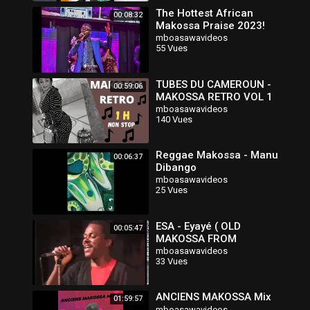
The Hottest African
00:08:32
Makossa Praise 2023!
mboasawavideos
55 Vues
TUBES DU CAMEROUN -
00:59:06
MAKOSSA RETRO VOL 1
mboasawavideos
140 Vues
Reggae Makossa - Manu
00:06:37
Dibango
mboasawavideos
25 Vues
ESA - Eyayé ( OLD
00:05:47
MAKOSSA FROM
CAMROON By
mboasawavideos
33 Vues
DJBOCANDE)
ANCIENS MAKOSSA Mix
01:59:57
mboasawavideos