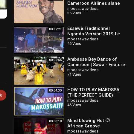
Cameroon Airlines alane
mba HQ
mboasawavideos
35 Vues
Essewè Traditionnel
00:32:21
Ngondo Version 2019 Le
Pro Du Makossa Dj Pat
mboasawavideos
46 Vues
Premier
Ambasse Bey Dance of
00:02:55
Cameroon | Sawa - Feature
mboasawavideos
71 Vues
HOW TO PLAY MAKOSSA
00:04:30
(THE PERFECT GUIDE)
0
mboasawavideos
46 Vues
Mind blowing Hot 🥵
00:00:18
African Groove
#africanpraise #makossa
mboasawavideos