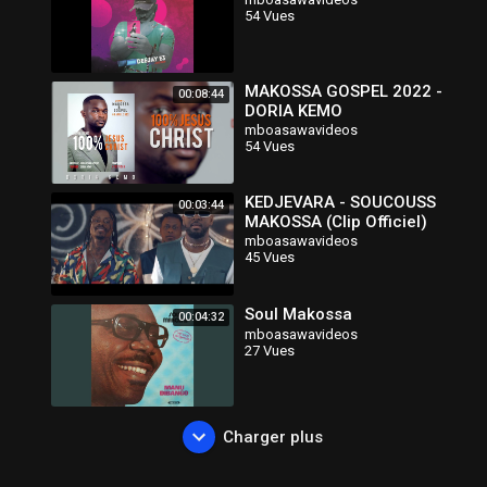
54 Vues
MAKOSSA GOSPEL 2022 -
00:08:44
DORIA KEMO
mboasawavideos
54 Vues
KEDJEVARA - SOUCOUSS
00:03:44
MAKOSSA (Clip Officiel)
mboasawavideos
45 Vues
Soul Makossa
00:04:32
mboasawavideos
27 Vues
Charger plus