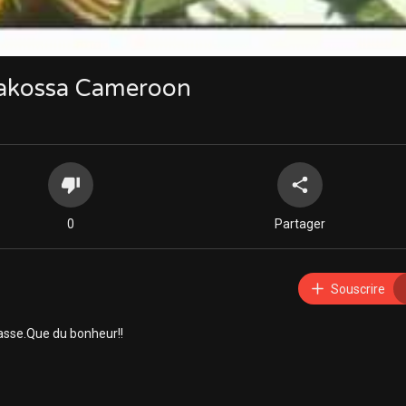
Makossa Cameroon
0
Partager
Souscrire
basse.Que du bonheur!!