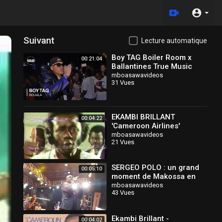
Suivant
Lecture automatique
Boy TAG Boiler Room x
00:21:04
Ballantines True Music
Cameroon Live Set
mboasawavideos
31 Vues
EKAMBI BRILLANT
00:04:22
'Cameroon Airlines'
mboasawavideos
21 Vues
SERGEO POLO : un grand
00:05:10
moment de Makossa en
hommage à Ekambi
mboasawavideos
43 Vues
Brillant
Ekambi Brillant -
00:04:02