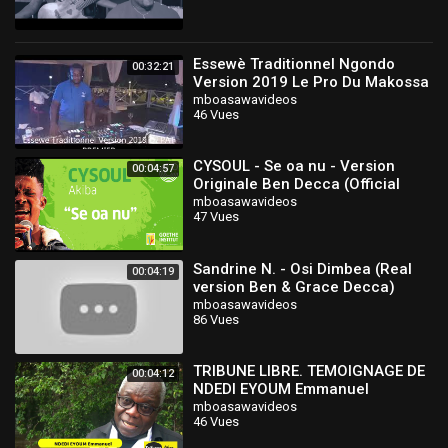
Essewè Traditionnel Ngondo
00:32:21
Version 2019 Le Pro Du Makossa
Dj Pat Premier
mboasawavideos
46 Vues
CYSOUL - Se oa nu - Version
00:04:57
Originale Ben Decca (Official
Audio)
mboasawavideos
47 Vues
Sandrine N. - Osi Dimbea (Real
00:04:19
version Ben & Grace Decca)
mboasawavideos
86 Vues
TRIBUNE LIBRE. TEMOIGNAGE DE
00:04:12
NDEDI EYOUM Emmanuel
mboasawavideos
46 Vues