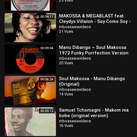
25 Vues
MAKOSSA & MEGABLAST feat.
00:04:17
Cleydys Villalon - Soy Como Soy -
(official album version)
mboasawavideos
21 Vues
Manu Dibango ~ Soul Makossa
00:09:04
1972 Funky Purrfection Version
mboasawavideos
20 Vues
Soul Makossa - Manu Dibango
00:06:24
(Original)
mboasawavideos
14 Vues
Samuel Tchomagni - Makom ma
00:05:12
bobe (original version)
mboasawavideos
16 Vues