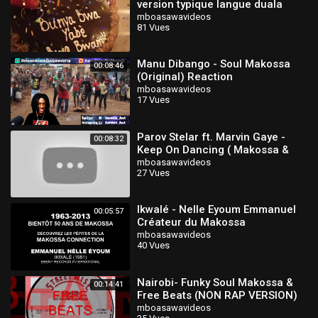
version typique langue duala
(douala le cas échéant)
mboasawavideos
81 Vues
Manu Dibango - Soul Makossa
00:08:46
(Original) Reaction
mboasawavideos
17 Vues
Parov Stelar ft. Marvin Gaye -
00:08:32
Keep On Dancing ( Makossa &
Megablast Disco Version )
mboasawavideos
27 Vues
Ikwalé - Nelle Eyoum Emmanuel
00:05:57
Créateur du Makossa
mboasawavideos
40 Vues
Nairobi- Funky Soul Makossa &
00:14:41
Free Beats (NON RAP VERSION)
mboasawavideos