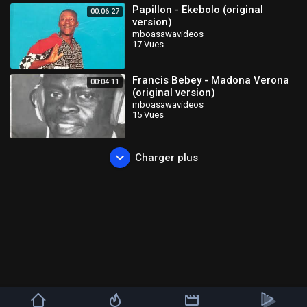
Papillon - Ekebolo (original
00:06:27
version)
mboasawavideos
17 Vues
Francis Bebey - Madona Verona
00:04:11
(original version)
mboasawavideos
15 Vues
Charger plus