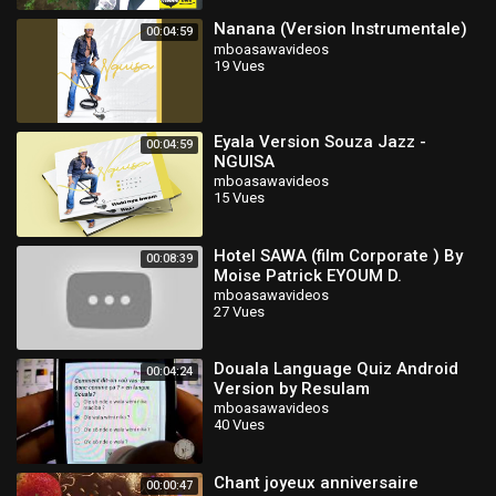
Nanana (Version Instrumentale)
00:04:59
mboasawavideos
19 Vues
Eyala Version Souza Jazz -
00:04:59
NGUISA
mboasawavideos
15 Vues
Hotel SAWA (film Corporate ) By
00:08:39
Moise Patrick EYOUM D.
mboasawavideos
27 Vues
Douala Language Quiz Android
00:04:24
Version by Resulam
mboasawavideos
40 Vues
Chant joyeux anniversaire
00:00:47