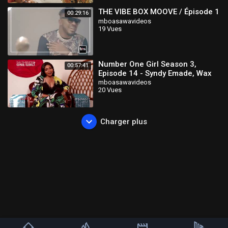
THE VIBE BOX MOOVE / Épisode 1
00:29:16
mboasawavideos
19 Vues
Number One Girl Season 3,
00:57:41
Episode 14 - Syndy Emade, Wax
Dey, Alphabetter, NAdia Ewande
mboasawavideos
20 Vues
Charger plus