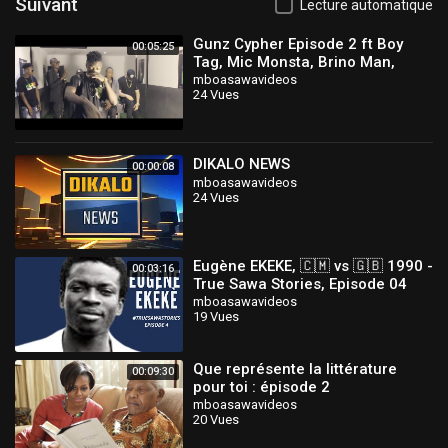
Suivant
Lecture automatique
Gunz Cypher Episode 2 ft Boy
00:05:25
Tag, Mic Monsta, Brino Man,
Kikoh and Groovie Selecta
mboasawavideos
24 Vues
DIKALO NEWS
00:00:08
mboasawavideos
24 Vues
Eugène EKEKE, 🇨🇲 vs 🇬🇧 1990 -
00:03:16
True Sawa Stories, Episode 04
mboasawavideos
19 Vues
Que représente la littérature
00:09:30
pour toi : épisode 2
mboasawavideos
20 Vues