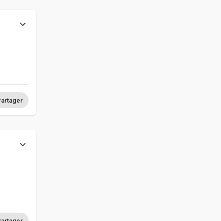
s
artager
s
artager