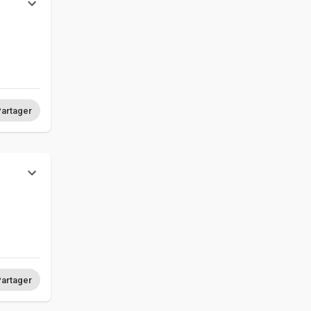
s
artager
s
artager