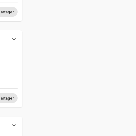
artager
s
artager
s