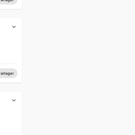
s
artager
s