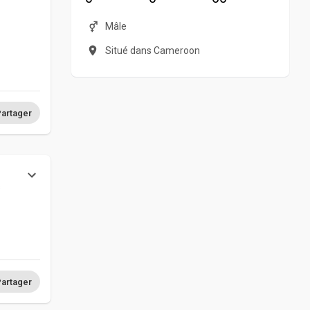
Mâle
Situé dans Cameroon
artager
s
artager