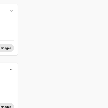
s
artager
s
artager