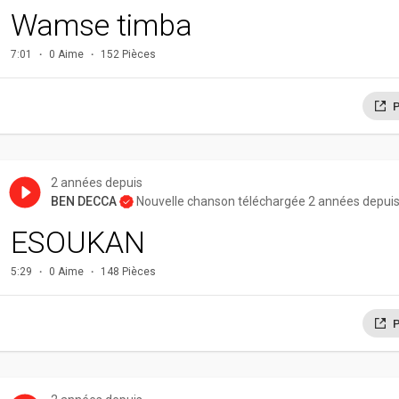
Wamse timba
7:01
0 Aime
152 Pièces
P
2 années depuis
BEN DECCA
Nouvelle chanson téléchargée 2 années depui
ESOUKAN
5:29
0 Aime
148 Pièces
P