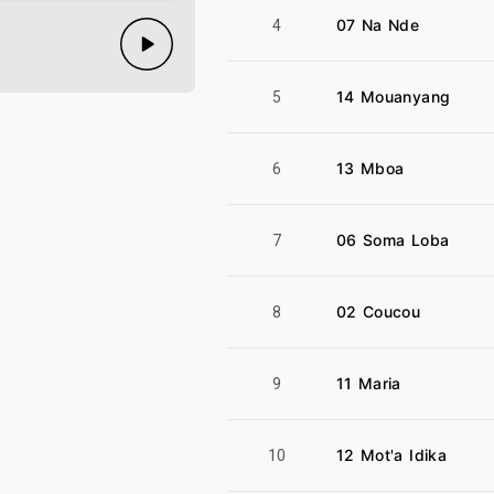
07 Na Nde
4
14 Mouanyang
5
13 Mboa
6
06 Soma Loba
7
02 Coucou
8
11 Maria
9
12 Mot'a Idika
10