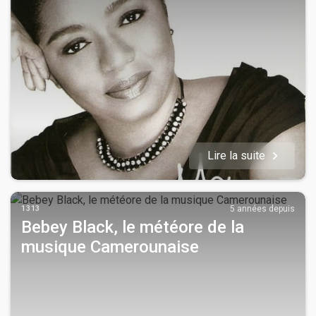
Lire la suite
1313
5 années depuis
Bebey Black, le météore de la
musique Camerounaise