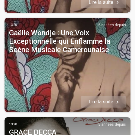
Lire la suite
1320
5 années depuis
Gaëlle Wondje : Une Voix
Exceptionnelle qui Enflamme la
Scène Musicale Camerounaise
Lire la suite
1320
5 années depuis
GRACE DECCA