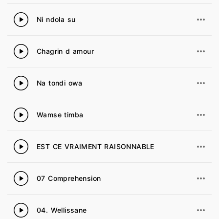
Ni ndola su
51
Chagrin d amour
52
Na tondi owa
53
Wamse timba
54
EST CE VRAIMENT RAISONNABLE
55
07 Comprehension
56
04. Wellissane
57