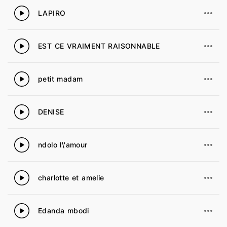
LAPIRO
37
EST CE VRAIMENT RAISONNABLE
38
petit madam
39
DENISE
40
ndolo l\'amour
41
charlotte et amelie
42
Edanda mbodi
43