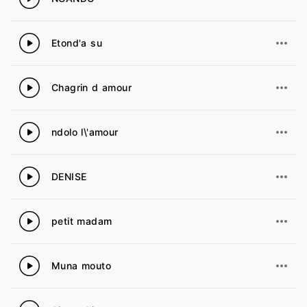
Etond'a su
10
Chagrin d amour
11
ndolo l\'amour
12
DENISE
13
petit madam
14
Muna mouto
15