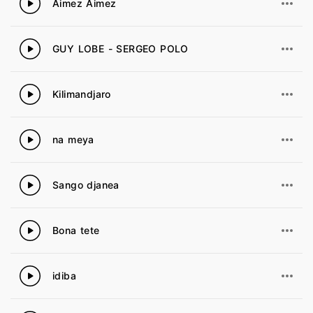
Aimez Aimez
16
GUY LOBE - SERGEO POLO
17
Kilimandjaro
18
na meya
19
Sango djanea
20
Bona tete
21
idiba
22