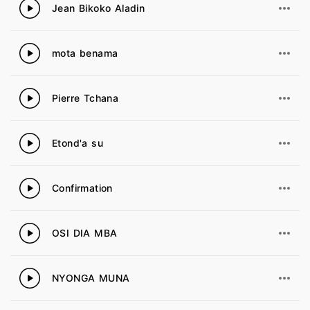
Jean Bikoko Aladin
23
mota benama
24
Pierre Tchana
25
Etond'a su
26
Confirmation
27
OSI DIA MBA
28
NYONGA MUNA
29