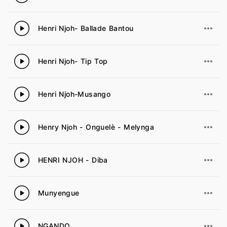
Henri Njoh- Ballade Bantou
3
Henri Njoh- Tip Top
4
Henri Njoh-Musango
5
Henry Njoh - Onguelè - Melynga
6
HENRI NJOH - Diba
7
Munyengue
8
NGANDO
9