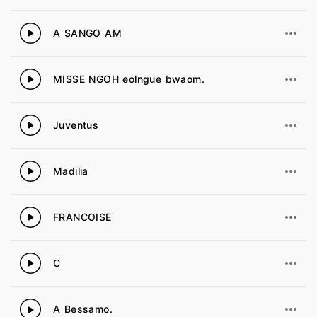
A SANGO AM
58
MISSE NGOH eolngue bwaom.
59
Juventus
60
Madilia
61
FRANCOISE
62
C
63
A Bessamo.
64