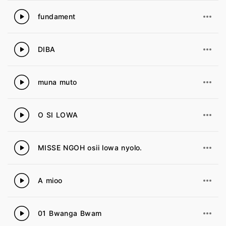
fundament
44
DIBA
45
muna muto
46
O SI LOWA
47
MISSE NGOH osii lowa nyolo.
48
A mioo
49
01 Bwanga Bwam
50