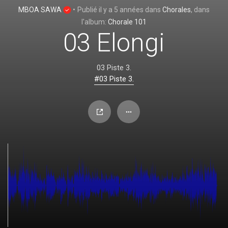
MBOA SAWA
•
Publié
il y a 5 années
dans
Chorales
, dans
l'album:
Chorale 101
03 Elongi
03 Piste 3.
#03 Piste 3.