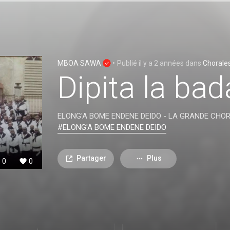
MBOA SAWA
•
Publié
il y a 2 années
dans
Chorale
Dipita la ba
ELONG'A BOME ENDENE DEIDO - LA GRANDE CHO
#ELONG'A BOME ENDENE DEIDO
Partager
Plus
0
0