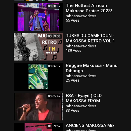
The Hottest African
00:08:32
Makossa Praise 2023!
mboasawavideos
55 Vues
TUBES DU CAMEROUN -
00:59:06
MAKOSSA RETRO VOL 1
mboasawavideos
139 Vues
Reggae Makossa - Manu
00:06:37
Dibango
mboasawavideos
25 Vues
ESA - Eyayé ( OLD
00:05:47
MAKOSSA FROM
CAMROON By
mboasawavideos
33 Vues
DJBOCANDE)
ANCIENS MAKOSSA Mix
01:59:57
mboasawavideos