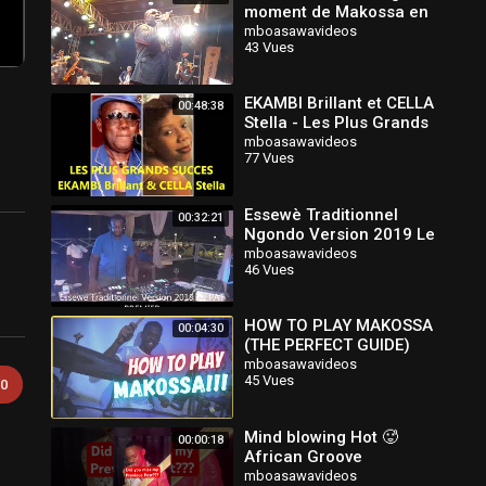
moment de Makossa en
hommage à Ekambi
mboasawavideos
43 Vues
Brillant
EKAMBI Brillant et CELLA
00:48:38
Stella - Les Plus Grands
Succès. Leo.Mix
mboasawavideos
77 Vues
production
Essewè Traditionnel
00:32:21
Ngondo Version 2019 Le
Pro Du Makossa Dj Pat
mboasawavideos
46 Vues
Premier
HOW TO PLAY MAKOSSA
00:04:30
(THE PERFECT GUIDE)
mboasawavideos
45 Vues
0
Mind blowing Hot 🥵
00:00:18
African Groove
#africanpraise #makossa
mboasawavideos