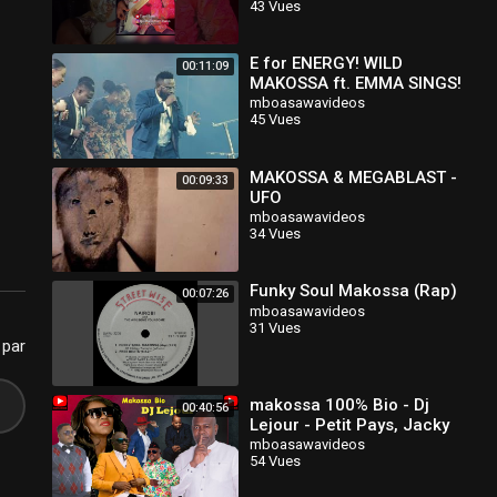
43 Vues
#soukous
E for ENERGY! WILD
00:11:09
MAKOSSA ft. EMMA SINGS!
Must Watch!! Koko Bass /
mboasawavideos
45 Vues
Band Cam
@PastorJerryEze
MAKOSSA & MEGABLAST -
00:09:33
UFO
mboasawavideos
34 Vues
Funky Soul Makossa (Rap)
00:07:26
mboasawavideos
31 Vues
 par
makossa 100% Bio - Dj
00:40:56
Lejour - Petit Pays, Jacky
Kingue, Dora Decca,
mboasawavideos
54 Vues
Longue Longue, Sergeo
Polo etc.