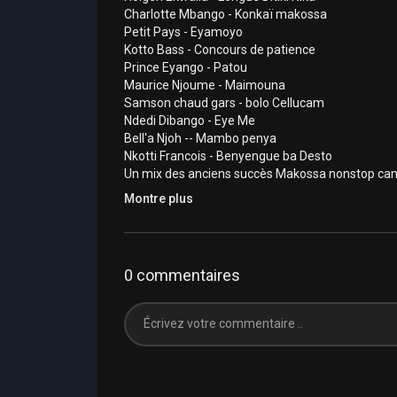
Charlotte Mbango - Konkaï makossa
Petit Pays - Eyamoyo
Kotto Bass - Concours de patience
Prince Eyango - Patou
Maurice Njoume - Maimouna
Samson chaud gars - bolo Cellucam
Ndedi Dibango - Eye Me
Bell'a Njoh -- Mambo penya
Nkotti Francois - Benyengue ba Desto
Un mix des anciens succès Makossa nonstop ca
#anciensmakossacameroun #oldmakossacame
Montre plus
Catégorie
Vidéos Musique
0 commentaires