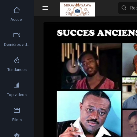
Accueil
Video
Player
Dernières vidéos
Tendances
Top videos
Films