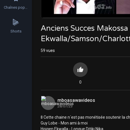
Chaînes populaires
Anciens Succes Makossa
Shorts
Ekwalla/Samson/Charlo
59
vues
0
mboasawavideos
28/07/23
🚦 Cette chaine n´est pas monétisée soutenir la
Guy Lobe - Mon ami à moi
Hoigen Ekwalla - Longue Ditiki Nika