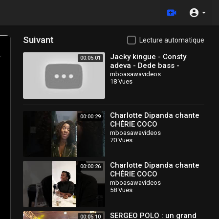
Suivant
Lecture automatique
Jacky kingue - Consty
00:05:01
adeva - Dede bass -
reviens
mboasawavideos
18 Vues
Charlotte Dipanda chante
00:00:29
CHÉRIE COCO
mboasawavideos
70 Vues
Charlotte Dipanda chante
00:00:26
CHÉRIE COCO
mboasawavideos
58 Vues
SERGEO POLO : un grand
00:05:10