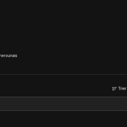
merounais
roon #soulmakossa #makossa2022 #musiquecamerounaise
Trier