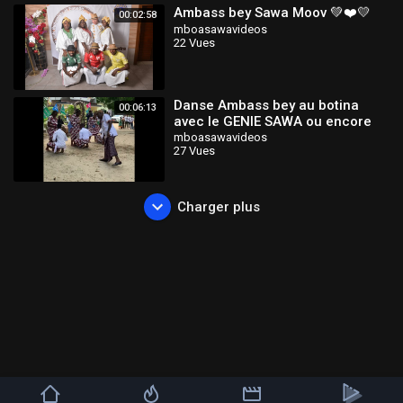
Ambass bey Sawa Moov 💚❤️💛
00:02:58
mboasawavideos
22 Vues
Danse Ambass bey au botina
00:06:13
avec le GENIE SAWA ou encore
appelé Groupe des Ingénieurs
mboasawavideos
27 Vues
Charger plus