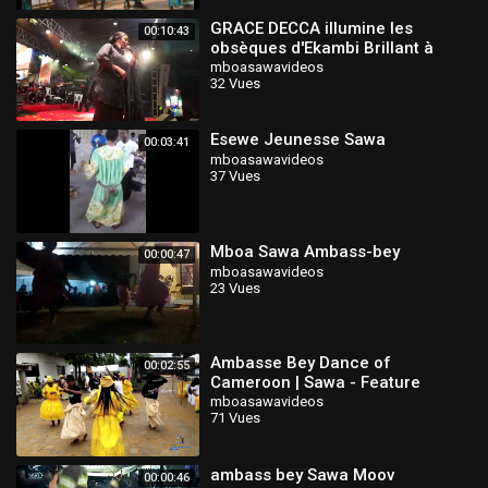
GRACE DECCA illumine les
00:10:43
obsèques d'Ekambi Brillant à
travers un spectacle inoubliable
mboasawavideos
32 Vues
Esewe Jeunesse Sawa
00:03:41
mboasawavideos
37 Vues
Mboa Sawa Ambass-bey
00:00:47
mboasawavideos
23 Vues
Ambasse Bey Dance of
00:02:55
Cameroon | Sawa - Feature
mboasawavideos
71 Vues
ambass bey Sawa Moov
00:00:46