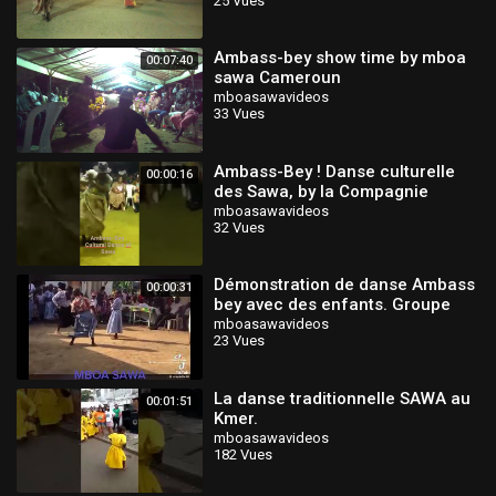
25 Vues
Ambass-bey show time by mboa
00:07:40
sawa Cameroun
mboasawavideos
33 Vues
Ambass-Bey ! Danse culturelle
00:00:16
des Sawa, by la Compagnie
Culturelle Mak'Art & Culture 😍
mboasawavideos
32 Vues
Démonstration de danse Ambass
00:00:31
bey avec des enfants. Groupe
Mboa Sawa kamerun
mboasawavideos
23 Vues
La danse traditionnelle SAWA au
00:01:51
Kmer.
mboasawavideos
182 Vues