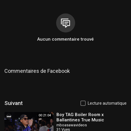
Aucun commentaire trouvé
Commentaires de Facebook
Suivant
Lecture automatique
Boy TAG Boiler Room x
00:21:04
Ballantines True Music
Cameroon Live Set
mboasawavideos
31 Vues