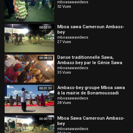
mboasawavideos
52 Vues
Mboa sawa Cameroun Ambass-
00:02:01
bey
mboasawavideos
27 Vues
Danse traditionnelle Sawa,
00:08:35
Ambass bey par le Génie Sawa
de l'école polytechnique de
mboasawavideos
35 Vues
Douala
Ambass-bey groupe Mboa sawa
00:01:30
à la mairie de Bonamoussadi
Douala Cameroun 🇨🇲
mboasawavideos
28 Vues
Mboa Sawa Cameroun Ambass-
00:00:15
bey
mboasawavideos