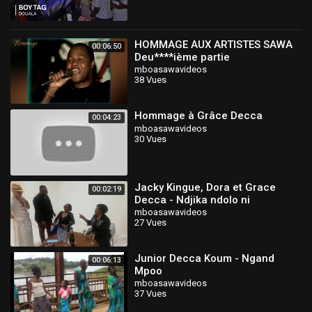
HOMMAGE AUX ARTISTES SAWA
00:06:50
Deu****ième partie
mboasawavideos
38 Vues
Hommage à Grâce Decca
00:04:23
mboasawavideos
30 Vues
Jacky Kingue, Dora et Grace
00:02:19
Decca - Ndjika ndolo ni
mboasawavideos
27 Vues
Junior Decca Koum - Ngand
00:06:13
Mpoo
mboasawavideos
37 Vues