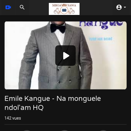
Video
Player
Emile Kangue - Na monguele
ndol'am HQ
142
vues