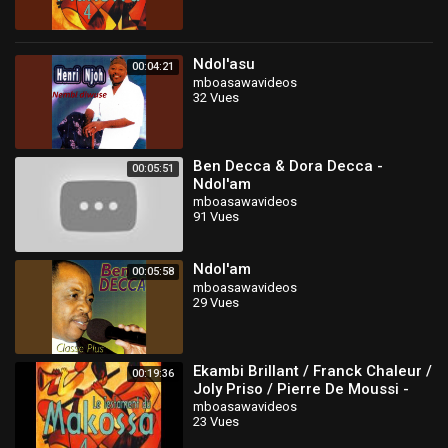
Ndol'asu
00:04:21
mboasawavideos
32 Vues
Ben Decca & Dora Decca -
00:05:51
Ndol'am
mboasawavideos
91 Vues
Ndol'am
00:05:58
mboasawavideos
29 Vues
Ekambi Brillant / Franck Chaleur /
00:19:36
Joly Priso / Pierre De Moussi -
Ndol'a bulu
mboasawavideos
23 Vues