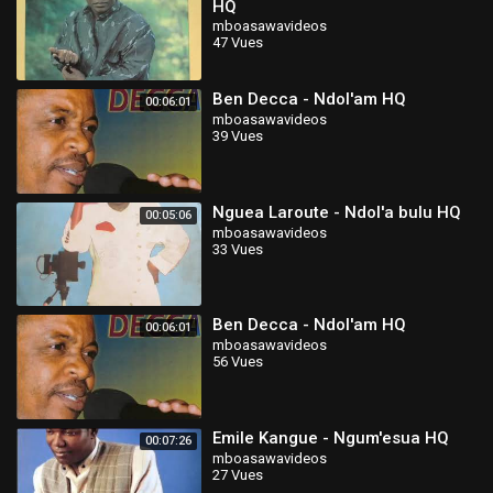
HQ
mboasawavideos
47 Vues
Ben Decca - Ndol'am HQ
00:06:01
mboasawavideos
39 Vues
Nguea Laroute - Ndol'a bulu HQ
00:05:06
mboasawavideos
33 Vues
Ben Decca - Ndol'am HQ
00:06:01
mboasawavideos
56 Vues
Emile Kangue - Ngum'esua HQ
00:07:26
mboasawavideos
27 Vues