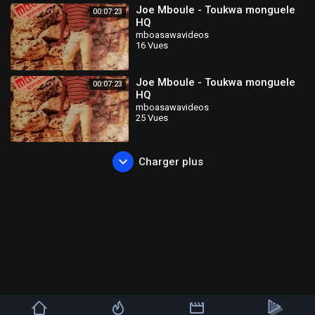
Joe Mboule - Toukwa monguele
00:07:23
HQ
mboasawavideos
16 Vues
Joe Mboule - Toukwa monguele
00:07:23
HQ
mboasawavideos
25 Vues
Charger plus