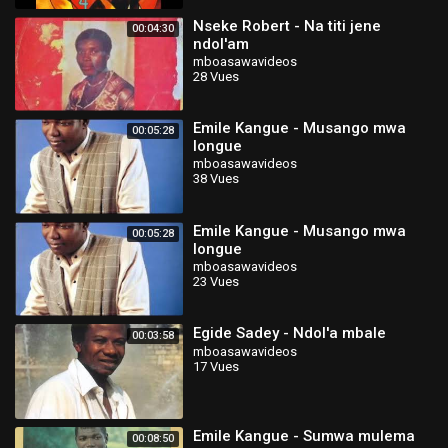
Nseke Robert - Na titi jene
00:04:30
ndol'am
mboasawavideos
28 Vues
Emile Kangue - Musango mwa
00:05:28
longue
mboasawavideos
38 Vues
Emile Kangue - Musango mwa
00:05:28
longue
mboasawavideos
23 Vues
Egide Sadey - Ndol'a mbale
00:03:58
mboasawavideos
17 Vues
Emile Kangue - Sumwa mulema
00:08:50