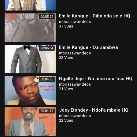
Emile Kangue - Diba nda sele HQ
00:05:24
mboasawavideos
37 Vues
Emile Kangue - Oa sambwa
00:06:54
mboasawavideos
33 Vues
Ngalle Jojo - Na mea ndol'asu HQ
00:04:55
mboasawavideos
21 Vues
Joey Etondey - Ndol'a mbale HQ
00:04:14
mboasawavideos
32 Vues