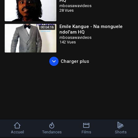
HQ
mboasawavideos
28 Vues
Emile Kangue - Na monguele
00:04:16
ndol'am HQ
mboasawavideos
142 Vues
Charger plus
Accueil
Tendances
Films
Shorts
Copyright © 2026 MBOA videos. Tous les droits sont réservés.