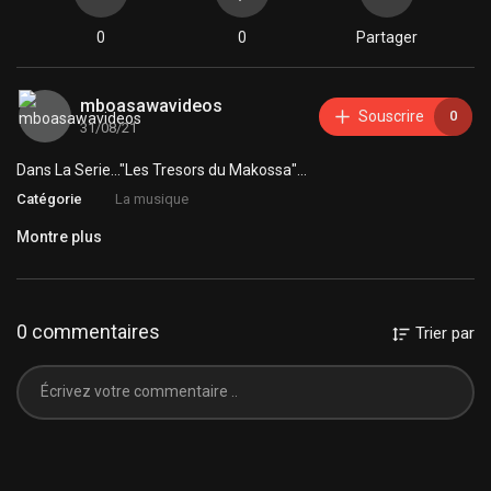
0
0
Partager
mboasawavideos
Souscrire
0
31/08/21
Dans La Serie..."Les Tresors du Makossa"...
Catégorie
La musique
Montre plus
0 commentaires
Trier par