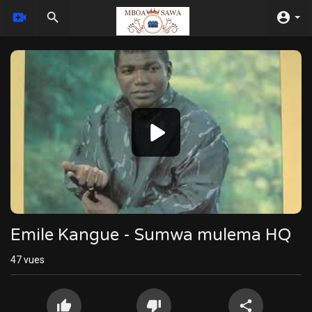
Video
Player
Emile Kangue - Sumwa mulema HQ
47
vues