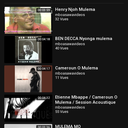
Henry Njoh Mulema
00:03:59
mboasawavideos
32 Vues
BEN DECCA Nyonga mulema
00:04:18
mboasawavideos
40 Vues
Cameroun O Mulema
00:04:17
mboasawavideos
11 Vues
Etienne Mbappe / Cameroun O
00:04:32
Mulema / Session Acoustique
mboasawavideos
55 Vues
MULEMA MO
00:03:36