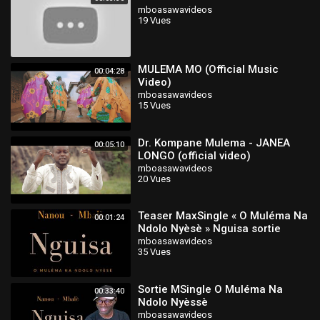
mboasawavideos
19 Vues
MULEMA MO (Official Music
00:04:28
Video)
mboasawavideos
15 Vues
Dr. Kompane Mulema - JANEA
00:05:10
LONGO (official video)
mboasawavideos
20 Vues
Teaser MaxSingle « O Muléma Na
00:01:24
Ndolo Nyèsè » Nguisa sortie
officielle le 28 Août 2020
mboasawavideos
35 Vues
Sortie MSingle O Muléma Na
00:33:40
Ndolo Nyèssè
mboasawavideos