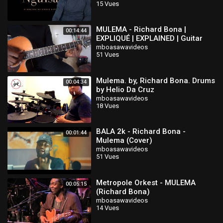
15 Vues
MULEMA - Richard Bona |
00:14:44
EXPLIQUÉ | EXPLAINED | Guitar
tutorial
mboasawavideos
51 Vues
Mulema. by, Richard Bona. Drums
00:04:34
by Helio Da Cruz
mboasawavideos
18 Vues
BALA 2k - Richard Bona -
00:01:44
Mulema (Cover)
mboasawavideos
51 Vues
Metropole Orkest - MULEMA
00:05:15
(Richard Bona)
mboasawavideos
14 Vues