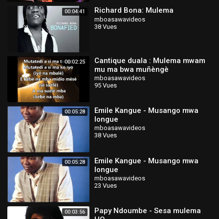
Richard Bona: Mulema
00:04:41
mboasawavideos
38 Vues
Cantique duala : Mulema mwam
00:02:25
mu ma bwa muñèngè
mboasawavideos
95 Vues
Emile Kangue - Musango mwa
00:05:28
longue
mboasawavideos
38 Vues
Emile Kangue - Musango mwa
00:05:28
longue
mboasawavideos
23 Vues
Papy Ndoumbe - Sesa mulema
00:03:56