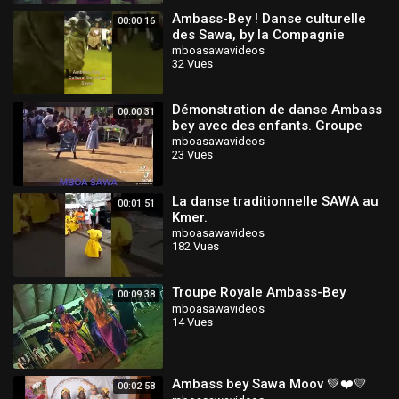
Ambass-Bey ! Danse culturelle
00:00:16
des Sawa, by la Compagnie
Culturelle Mak'Art & Culture 😍
mboasawavideos
32 Vues
Démonstration de danse Ambass
00:00:31
bey avec des enfants. Groupe
Mboa Sawa kamerun
mboasawavideos
23 Vues
La danse traditionnelle SAWA au
00:01:51
Kmer.
mboasawavideos
182 Vues
Troupe Royale Ambass-Bey
00:09:38
mboasawavideos
14 Vues
Ambass bey Sawa Moov 💚❤️💛
00:02:58