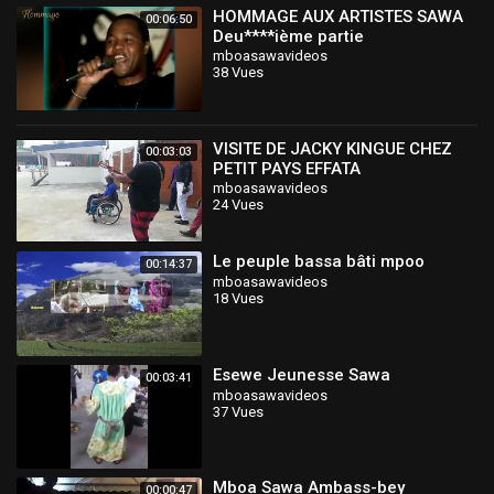
HOMMAGE AUX ARTISTES SAWA
00:06:50
Deu****ième partie
mboasawavideos
38 Vues
VISITE DE JACKY KINGUE CHEZ
00:03:03
PETIT PAYS EFFATA
mboasawavideos
24 Vues
Le peuple bassa bâti mpoo
00:14:37
mboasawavideos
18 Vues
Esewe Jeunesse Sawa
00:03:41
mboasawavideos
37 Vues
Mboa Sawa Ambass-bey
00:00:47