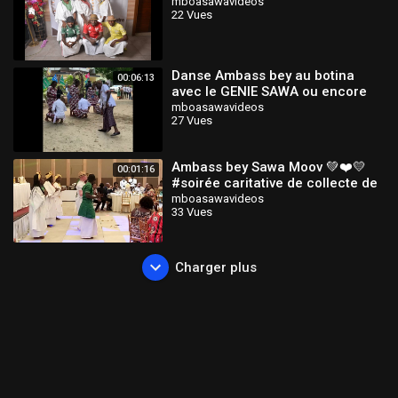
mboasawavideos
22 Vues
Danse Ambass bey au botina
00:06:13
avec le GENIE SAWA ou encore
appelé Groupe des Ingénieurs
mboasawavideos
27 Vues
Ambass bey Sawa Moov 💚❤️💛
00:01:16
#soirée caritative de collecte de
fonds par le #Lion Club
mboasawavideos
33 Vues
International#
Charger plus