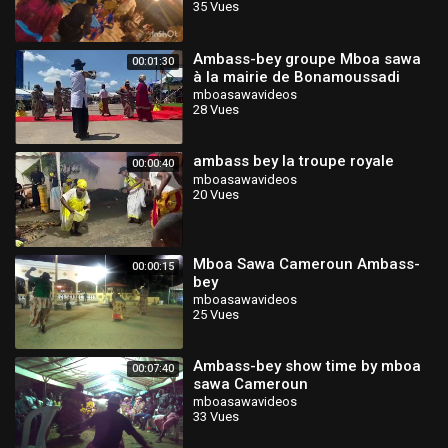
35 Vues
Douala
Ambass-bey groupe Mboa sawa
00:01:30
à la mairie de Bonamoussadi
Douala Cameroun 🇨🇲
mboasawavideos
28 Vues
ambass bey la troupe royale
00:00:40
mboasawavideos
20 Vues
Mboa Sawa Cameroun Ambass-
00:00:15
bey
mboasawavideos
25 Vues
Ambass-bey show time by mboa
00:07:40
sawa Cameroun
mboasawavideos
33 Vues