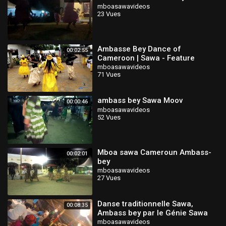
mboasawavideos
23 Vues
Ambasse Bey Dance of
00:02:55
Cameroon | Sawa - Feature
mboasawavideos
71 Vues
ambass bey Sawa Moov
00:00:46
mboasawavideos
52 Vues
Mboa sawa Cameroun Ambass-
00:02:01
bey
mboasawavideos
27 Vues
Danse traditionnelle Sawa,
00:08:35
Ambass bey par le Génie Sawa
de l'école polytechnique de
mboasawavideos