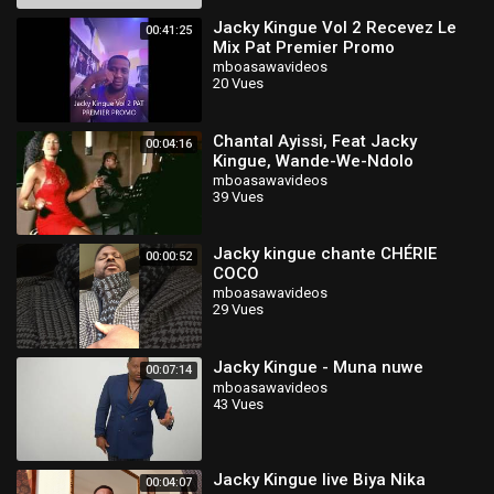
Jacky Kingue Vol 2 Recevez Le
00:41:25
Mix Pat Premier Promo
mboasawavideos
20 Vues
Chantal Ayissi, Feat Jacky
00:04:16
Kingue, Wande-We-Ndolo
mboasawavideos
39 Vues
Jacky kingue chante CHÉRIE
00:00:52
COCO
mboasawavideos
29 Vues
Jacky Kingue - Muna nuwe
00:07:14
mboasawavideos
43 Vues
Jacky Kingue live Biya Nika
00:04:07