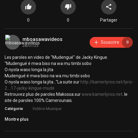
0
0
Partager
mboasawavideos
Souscrire
0
28/07/23
Les paroles en video de "Mudengué" de Jacky Kingue.
"Mudengué é mwa biso na wa mu timbi sobo
O nyola waso longa la jita
Mudengué é mwa biso na wa mu timbi sobo
O nyola waso longa la jita..."La suite sur
http://kamerlyrics.net/lyric-
2....17-jacky-kingue-mude
Retrouvez plus de paroles Makossa sur
www.kamerlyrics.net,
le
site de paroles 100% Camerounais.
Catégorie
Vidéos Musique
Montre plus