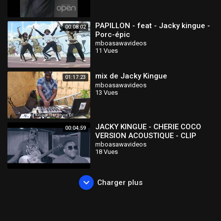
PAPILLON - feat - Jacky kingue -
00:08:02
Porc-épic
mboasawavideos
11 Vues
mix de Jacky Kingue
01:17:23
mboasawavideos
13 Vues
JACKY KINGUE - CHERIE COCO
00:04:59
VERSION ACOUSTIQUE - CLIP
OFFICIEL
mboasawavideos
18 Vues
Charger plus