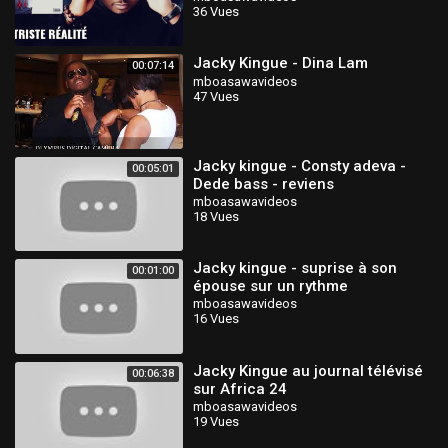
36 Vues
Jacky Kingue - Dina Lam
00:07:14
mboasawavideos
47 Vues
Jacky kingue - Consty adeva -
00:05:01
Dede bass - reviens
mboasawavideos
18 Vues
Jacky kingue - suprise à son
00:01:00
épouse sur un rythme
d'ambassybé
mboasawavideos
16 Vues
Jacky Kingue au journal télévisé
00:06:38
sur Africa 24
mboasawavideos
19 Vues