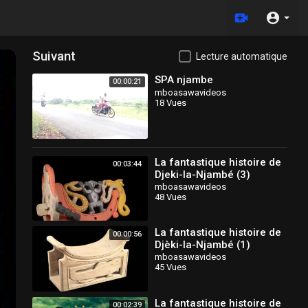
Suivant
Lecture automatique
SPA njambe
00:00:21
mboasawavideos
18 Vues
La fantastique histoire de
00:03:44
Djeki-la-Njambé (3)
mboasawavideos
48 Vues
La fantastique histoire de
00:00:56
Djèki-la-Njambé (1)
mboasawavideos
45 Vues
La fantastique histoire de
00:02:39