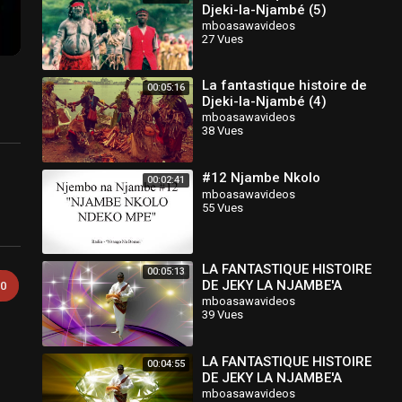
Djeki-la-Njambé (5)
mboasawavideos
27 Vues
La fantastique histoire de
00:05:16
Djeki-la-Njambé (4)
mboasawavideos
38 Vues
#12 Njambe Nkolo
00:02:41
mboasawavideos
55 Vues
LA FANTASTIQUE HISTOIRE
00:05:13
DE JEKY LA NJAMBE'A
0
INONO 2
mboasawavideos
39 Vues
LA FANTASTIQUE HISTOIRE
00:04:55
DE JEKY LA NJAMBE'A
INONO 4
mboasawavideos