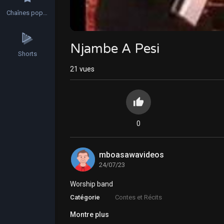
Chaînes populaires
Njambe A Pesi
Shorts
21
vues
0
mboasawavideos
24/07/23
Worship band
Catégorie
Contes et Récits
Montre plus