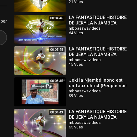
21 Vues
LA FANTASTIQUE HISTOIRE
00:04:46
 par
DE JEKY LA NJAMBE'A
INONO 5
mboasawavideos
64 Vues
LA FANTASTIQUE HISTOIRE
00:05:45
DE JEKY LA NJAMBE'A
INONO 3
mboasawavideos
15 Vues
Jeki la Njambé Inono est
00:03:35
un faux christ (Peuple noir
réveille-toi!)
mboasawavideos
39 Vues
LA FANTASTIQUE HISTOIRE
00:04:43
DE JEKY LA NJAMBE'A
INONO
mboasawavideos
65 Vues