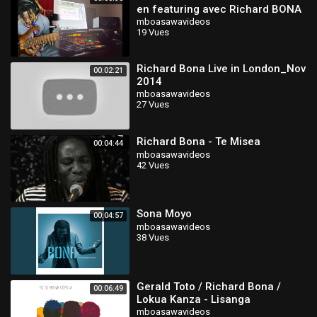
en featuring avec Richard BONA
à la voix et à la prod.. Rest in
mboasawavideos
19 Vues
peace ❤️
Richard Bona Live in London_Nov
00:02:21
2014
mboasawavideos
27 Vues
Richard Bona - Te Misea
00:04:44
mboasawavideos
42 Vues
Sona Moyo
00:04:57
mboasawavideos
38 Vues
Gerald Toto / Richard Bona /
00:06:49
Lokua Kanza - Lisanga
mboasawavideos