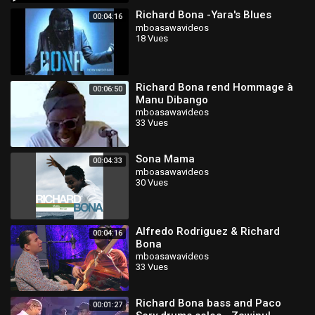
Richard Bona -Yara's Blues
00:04:16
mboasawavideos
18 Vues
Richard Bona rend Hommage à
00:06:50
Manu Dibango
mboasawavideos
33 Vues
Sona Mama
00:04:33
mboasawavideos
30 Vues
Alfredo Rodriguez & Richard
00:04:16
Bona
mboasawavideos
33 Vues
Richard Bona bass and Paco
00:01:27