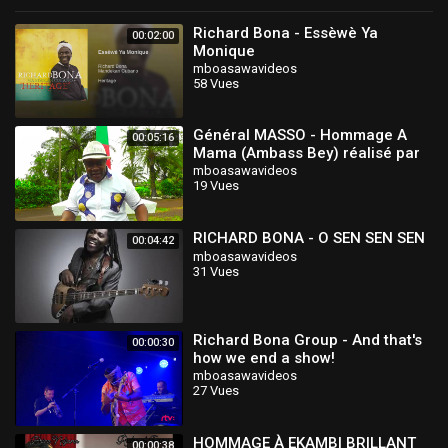
Richard Bona - Essèwè Ya
00:02:00
Monique
mboasawavideos
58 Vues
Général MASSO - Hommage A
00:05:16
Mama (Ambass Bey) réalisé par
Franck (Casa) NZUAMI (Official
mboasawavideos
19 Vues
Video)
RICHARD BONA - O SEN SEN SEN
00:04:42
mboasawavideos
31 Vues
Richard Bona Group - And that's
00:00:30
how we end a show!
mboasawavideos
27 Vues
HOMMAGE À EKAMBI BRILLANT
00:00:38