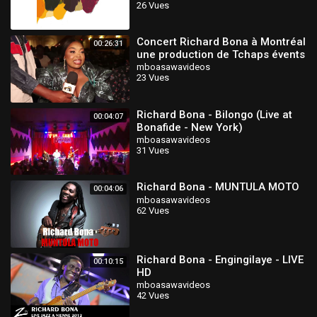
26 Vues
Concert Richard Bona à Montréal
00:26:31
une production de Tchaps évents
couverture médiatique NGAS TV
mboasawavideos
23 Vues
Richard Bona - Bilongo (Live at
00:04:07
Bonafide - New York)
mboasawavideos
31 Vues
Richard Bona - MUNTULA MOTO
00:04:06
mboasawavideos
62 Vues
Richard Bona - Engingilaye - LIVE
00:10:15
HD
mboasawavideos
42 Vues