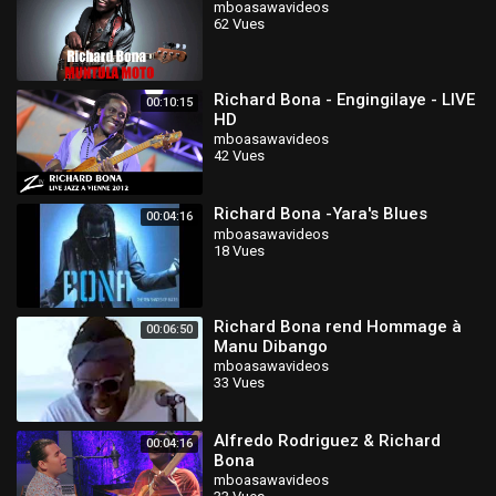
mboasawavideos
62 Vues
Richard Bona - Engingilaye - LIVE
00:10:15
HD
mboasawavideos
42 Vues
Richard Bona -Yara's Blues
00:04:16
mboasawavideos
18 Vues
Richard Bona rend Hommage à
00:06:50
Manu Dibango
mboasawavideos
33 Vues
Alfredo Rodriguez & Richard
00:04:16
Bona
mboasawavideos