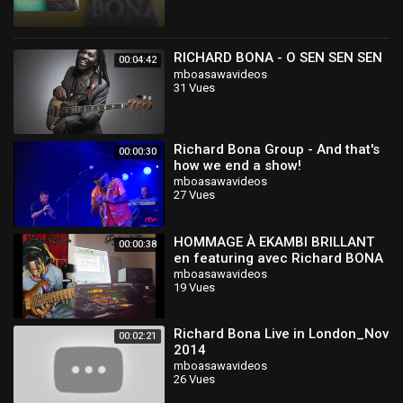
RICHARD BONA - O SEN SEN SEN
00:04:42
mboasawavideos
31 Vues
Richard Bona Group - And that's
00:00:30
how we end a show!
mboasawavideos
27 Vues
HOMMAGE À EKAMBI BRILLANT
00:00:38
en featuring avec Richard BONA
à la voix et à la prod.. Rest in
mboasawavideos
19 Vues
peace ❤️
Richard Bona Live in London_Nov
00:02:21
2014
mboasawavideos
26 Vues