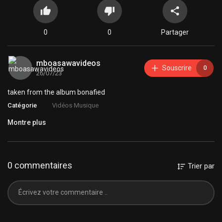
0
0
Partager
mboasawavideos
Souscrire
0
26/07/23
taken from the album bonafied
Catégorie
Vidéos Musique
Montre plus
0 commentaires
Trier par