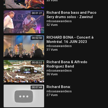
33 Vues
Richard Bona bass and Paco
00:01:27
Sery drums solos - Zawinul
Syndicate
mboasawavideos
32 Vues
RICHARD BONA - Concert à
00:02:50
Montréal. 16 JUIN 2023
mboasawavideos
31 Vues
Richard Bona & Alfredo
00:05:32
Rodriguez Band
mboasawavideos
36 Vues
Richard Bona:
00:07:44
mboasawavideos
27 Vues