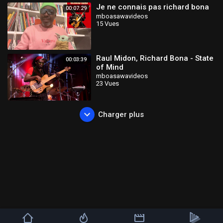
Je ne connais pas richard bona
00:07:29
mboasawavideos
15 Vues
Raul Midon, Richard Bona - State
00:03:39
of Mind
mboasawavideos
23 Vues
Charger plus