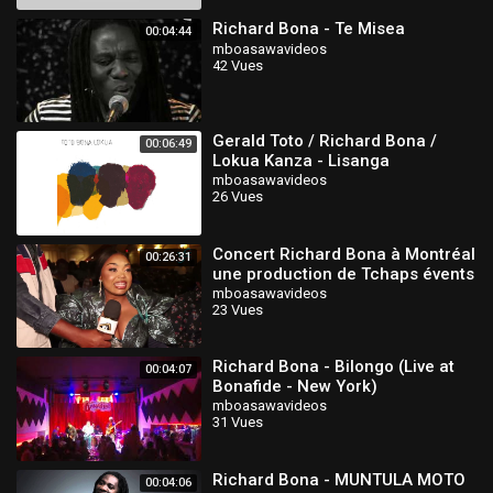
Richard Bona - Te Misea
00:04:44
mboasawavideos
42 Vues
Gerald Toto / Richard Bona /
00:06:49
Lokua Kanza - Lisanga
mboasawavideos
26 Vues
Concert Richard Bona à Montréal
00:26:31
une production de Tchaps évents
couverture médiatique NGAS TV
mboasawavideos
23 Vues
Richard Bona - Bilongo (Live at
00:04:07
Bonafide - New York)
mboasawavideos
31 Vues
Richard Bona - MUNTULA MOTO
00:04:06