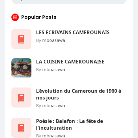
Popular Posts
LES ECRIVAINS CAMEROUNAIS
By
mboasawa
LA CUISINE CAMEROUNAISE
By
mboasawa
L’évolution du Cameroun de 1960 à
nos jours
By
mboasawa
Poésie : Balafon : La fête de
l'inculturation
By
mboasawa