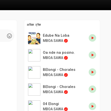
अधिक ट्रैक
Edube Na Loba
MBOA SAWA
Oa nde na posino.
MBOA SAWA
BElongi - Chorales
MBOA SAWA
BElongi - Chorales
MBOA SAWA
04 Elongi
MBOA SAWA