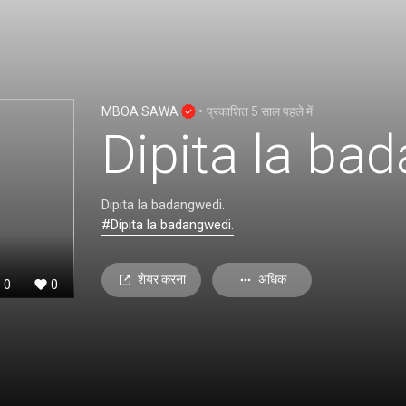
MBOA SAWA
•
प्रकाशित
5 साल पहले
में
Dipita la ba
Dipita la badangwedi.
#Dipita la badangwedi.
शेयर करना
अधिक
0
0