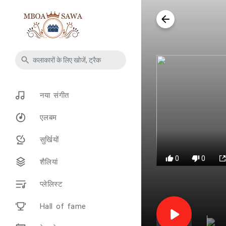
नया संगीत
एलबम
सुर्खियों
0
0
शैलियां
प्लेलिस्ट
Hall of fame