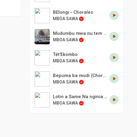
BElongi - Chorales
MBOA SAWA
Mudumbu mwa nu tem na sim
MBOA SAWA
Tét'Ekombo
MBOA SAWA
Bepuma ba mudi (Chorale 101).
MBOA SAWA
Lotin a Same Na nginia bwanga.
MBOA SAWA