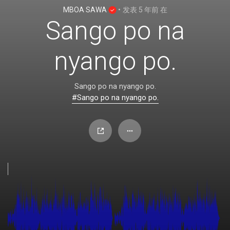
MBOA SAWA
•
发表
5 年前
在
Sango po na
nyango po.
Sango po na nyango po.
#Sango po na nyango po.