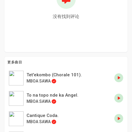
没有找到评论
更多曲目
Tet'ekombo (Chorale 101).
MBOA SAWA
To na topo nde ka Angel.
MBOA SAWA
Cantique Coda.
MBOA SAWA