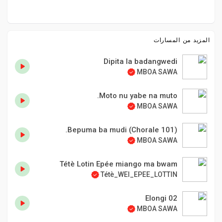
المزيد من المسارات
Dipita la badangwedi
MBOA SAWA
Moto nu yabe na muto.
MBOA SAWA
Bepuma ba mudi (Chorale 101).
MBOA SAWA
Tétè Lotin Epée miango ma bwam
Tétè_WEI_EPEE_LOTTIN
02 Elongi
MBOA SAWA