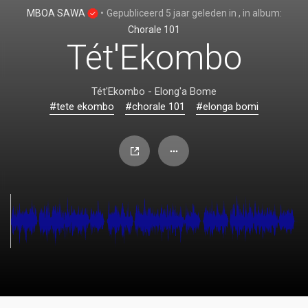
MBOA SAWA
•
Gepubliceerd
5 jaar geleden
in
, in album:
Chorale 101
Tét'Ekombo
Tét'Ekombo - Elong'a Bome
#tete ekombo
#chorale 101
#elonga bomi