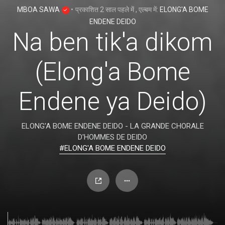
MBOA SAWA
•
प्रकाशित
2 साल पहले
में
, एल्बम में:
ELONG'A BOME
ENDENE DEIDO
Na ben tik'a dikom
(Elong'a Bome
Endene ya Deido)
ELONG'A BOME ENDENE DEIDO - LA GRANDE CHORALE
D'HOMMES DE DEIDO
#ELONG'A BOME ENDENE DEIDO