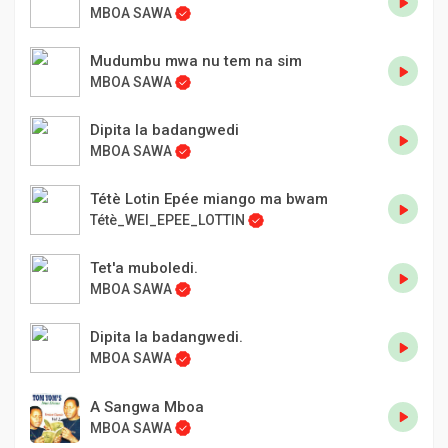
MBOA SAWA
Mudumbu mwa nu tem na sim
MBOA SAWA
Dipita la badangwedi
MBOA SAWA
Tétè Lotin Epée miango ma bwam
Tétè_WEI_EPEE_LOTTIN
Tet'a muboledi.
MBOA SAWA
Dipita la badangwedi.
MBOA SAWA
A Sangwa Mboa
MBOA SAWA