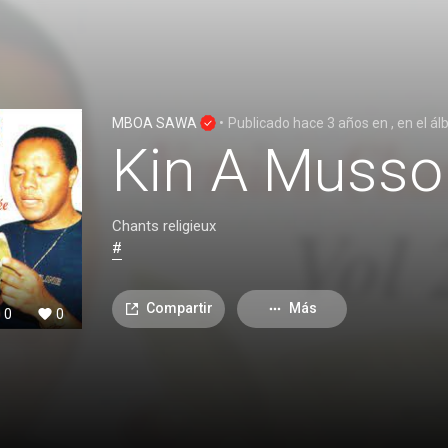
MBOA SAWA
•
Publicado
hace 3 años
en
, en el á
Kin A Muss
Chants religieux
#
Compartir
Más
0
0