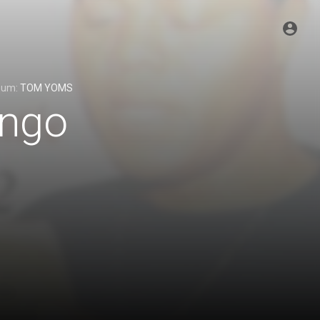
lbum:
TOM YOMS
ongo