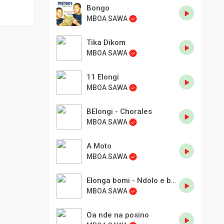
Bongo
MBOA SAWA
Tika Dikom
MBOA SAWA
11 Elongi
MBOA SAWA
BElongi - Chorales
MBOA SAWA
A Moto
MBOA SAWA
Elonga bomi - Ndolo e buki
MBOA SAWA
Oa nde na posino