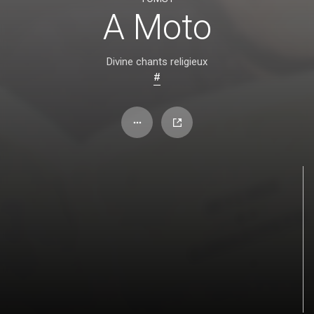
A Moto
Divine chants religieux
#