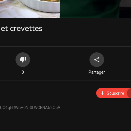
et crevettes
0
Partager
Souscrire
@UC4qhRWuH0N-0LWCENAb2QcA