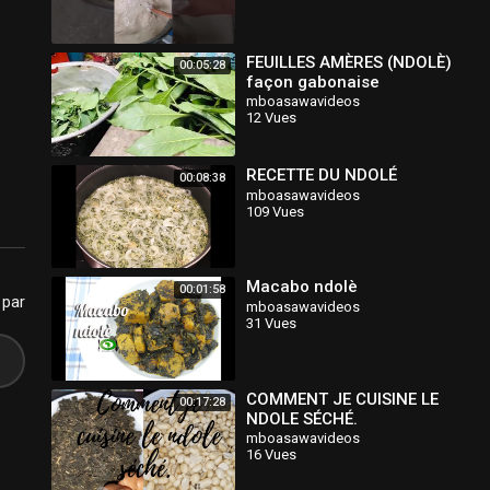
FEUILLES AMÈRES (NDOLÈ)
00:05:28
façon gabonaise
mboasawavideos
12 Vues
RECETTE DU NDOLÉ
00:08:38
mboasawavideos
109 Vues
Macabo ndolè
00:01:58
 par
mboasawavideos
31 Vues
COMMENT JE CUISINE LE
00:17:28
NDOLE SÉCHÉ.
mboasawavideos
16 Vues