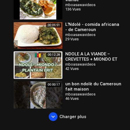
mboasawavideos
136 Vues
L'Ndolé - comida africana
00:05:51
- de Cameroun
mboasawavideos
29 Vues
NDOLE A LA VIANDE –
00:12:28
CREVETTES + MIONDO ET
PLANTAIN FRIT / REPAS
mboasawavideos
42 Vues
AFRICAIN / CUISINE
CAMEROUNAISE
un bon ndolè du Cameroun
00:00:17
fait maison
mboasawavideos
46 Vues
Charger plus