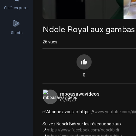
Chaînes populaires
Ndole Royal aux gambas 
Shorts
26
vues
0
mboasawavideos
09/06/23
✅Abonnez vous ici:https: //
www.youtube.com/
Suivez Ndock Bidi sur les réseaux sociaux:
📍
https://www.facebook.com/ndockbidi
📍
https://www.instagram.com/ndockbidi/