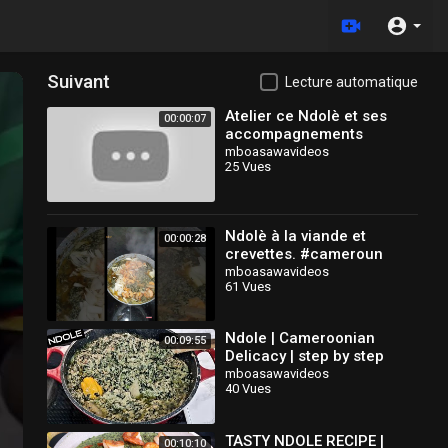
Suivant
Lecture automatique
Atelier ce Ndolè et ses
00:00:07
accompagnements
créatifs . Le 10 août 2019
mboasawavideos
25 Vues
Ndolè à la viande et
00:00:28
crevettes. #cameroun
#douala #cuisineafricaine
mboasawavideos
61 Vues
#shorts
Ndole | Cameroonian
00:09:55
Delicacy | step by step
recipe
mboasawavideos
40 Vues
TASTY NDOLE RECIPE |
00:10:10