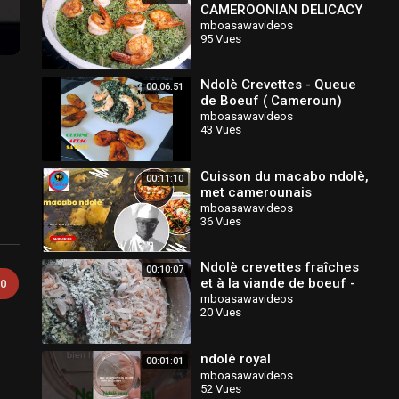
CAMEROONIAN DELICACY
mboasawavideos
95 Vues
Ndolè Crevettes - Queue
00:06:51
de Boeuf ( Cameroun)
mboasawavideos
43 Vues
Cuisson du macabo ndolè,
00:11:10
met camerounais
mboasawavideos
36 Vues
Ndolè crevettes fraîches
00:10:07
et à la viande de boeuf -
0
Cameroun
mboasawavideos
20 Vues
ndolè royal
00:01:01
mboasawavideos
52 Vues