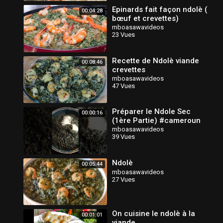
Epinards fait façon ndolè (
00:04:28
bœuf et crevettes)
mboasawavideos
23 Vues
Recette de Ndolè viande
00:08:46
crevettes
mboasawavideos
47 Vues
Préparer le Ndole Sec
00:00:16
(1ère Partie) #cameroun
mboasawavideos
39 Vues
Ndolè
00:05:44
mboasawavideos
27 Vues
On cuisine le ndolè à la
00:01:01
viande