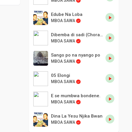
MBOA SAWA
Edube Na Loba
MBOA SAWA
Dibemba di sadi (Chorale 101).
MBOA SAWA
Sango po na nyango po
MBOA SAWA
05 Elongi
MBOA SAWA
E se mumbwa bondene.
MBOA SAWA
Dina La Yesu Njika Bwan
MBOA SAWA