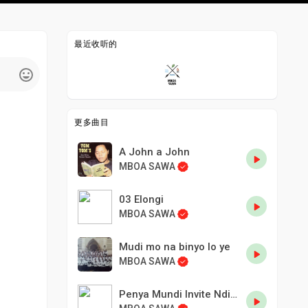
最近收听的
更多曲目
A John a John
MBOA SAWA
03 Elongi
MBOA SAWA
Mudi mo na binyo lo ye
MBOA SAWA
Penya Mundi Invite Ndine Mbassa maire de Douala.