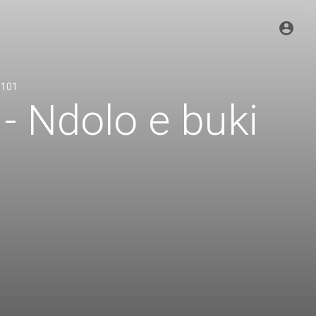
 101
- Ndolo e buki