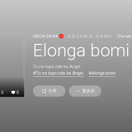
MBOA SAWA
•
发表
5 年前
在
, 在专辑中：
Chorale
Elonga bomi 
To na topo nde ka Angel.
#To na topo nde ka Angel.
#elonga bomi
分享
更多的
0
0