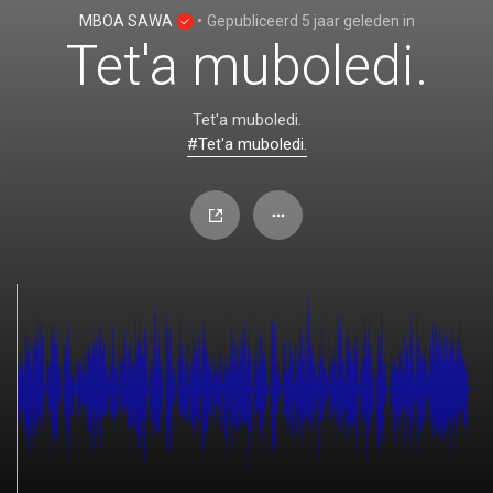
MBOA SAWA
•
Gepubliceerd
5 jaar geleden
in
Tet'a muboledi.
Tet'a muboledi.
#Tet'a muboledi.