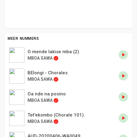
MEER NUMMERS
O mende lakise mba (2)
MBOA SAWA
BElongi - Chorales
MBOA SAWA
Oa nde na posino
MBOA SAWA
Tet'ekombo (Chorale 101).
MBOA SAWA
AUD-20200406-WA0049.