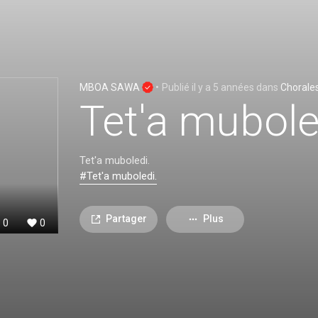
MBOA SAWA
•
Publié
il y a 5 années
dans
Chorale
Tet'a mubole
Tet'a muboledi.
#Tet'a muboledi.
Partager
Plus
0
0