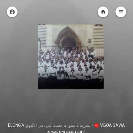
ELONG'A
, في الألبوم:
في
2 سنوات مضت
نشرت
•
MBOA SAWA
BOME ENDENE DEIDO