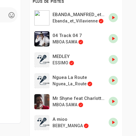
PLUS DE PISTES
EBANDA_MANFRED_et_VILLA_VIENNE_-_Sister_Muna_original_audio_1980.
Ebanda_et_Villavienne
04 Track 04 7
MBOA SAWA
MEDLEY
ESSIMO
Nguea La Route
Nguea_La_Route
Mr Shyne feat Charlotte Dipanda
MBOA SAWA
A mioo
BEBEY_MANGA