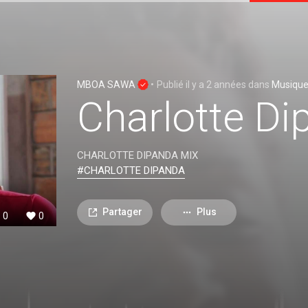
MBOA SAWA
•
Publié
il y a 2 années
dans
Musiqu
Charlotte D
CHARLOTTE DIPANDA MIX
#CHARLOTTE DIPANDA
Partager
Plus
0
0