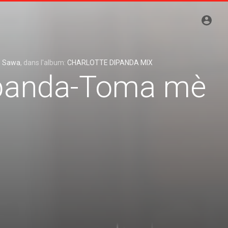
e Sawa
, dans l'album:
CHARLOTTE DIPANDA MIX
ipanda-Toma mè