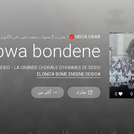
, في الألبوم:
في
2 سنوات مضت
نشرت
•
MBOA SAWA
bwa bondene
EIDO - LA GRANDE CHORALE D'HOMMES DE DEIDO
#ELONG'A BOME ENDENE DEIDO
شارك
أكثر من
0
0