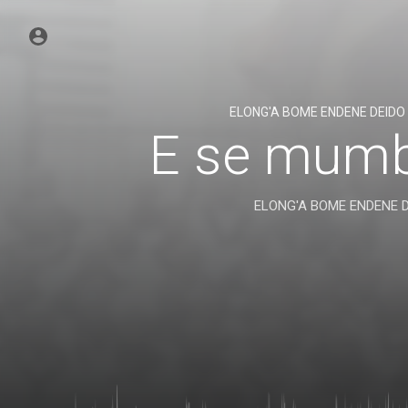
ELONG'A BOME ENDENE DEIDO
E se mum
ELONG'A BOME ENDENE D